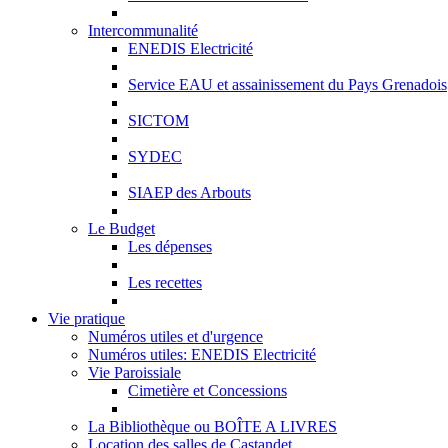
Intercommunalité
ENEDIS Electricité
Service EAU et assainissement du Pays Grenadois
SICTOM
SYDEC
SIAEP des Arbouts
Le Budget
Les dépenses
Les recettes
Vie pratique
Numéros utiles et d'urgence
Numéros utiles: ENEDIS Electricité
Vie Paroissiale
Cimetière et Concessions
La Bibliothèque ou BOÎTE A LIVRES
Location des salles de Castandet