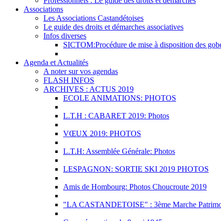
Professionnels : Le guide des droits et démarches
Associations
Les Associations Castandétoises
Le guide des droits et démarches associatives
Infos diverses
SICTOM:Procédure de mise à disposition des gobele
Agenda et Actualités
A noter sur vos agendas
FLASH INFOS
ARCHIVES : ACTUS 2019
ECOLE ANIMATIONS: PHOTOS
L.T.H : CABARET 2019: Photos
VŒUX 2019: PHOTOS
L.T.H: Assemblée Générale: Photos
LESPAGNON: SORTIE SKI 2019 PHOTOS
Amis de Hombourg: Photos Choucroute 2019
"LA CASTANDETOISE" : 3ème Marche Patrimoni