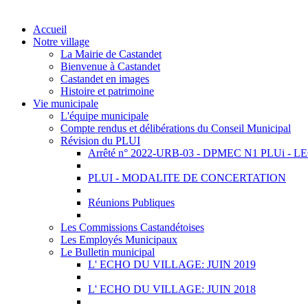
Accueil
Notre village
La Mairie de Castandet
Bienvenue à Castandet
Castandet en images
Histoire et patrimoine
Vie municipale
L'équipe municipale
Compte rendus et délibérations du Conseil Municipal
Révision du PLUI
Arrêté n° 2022-URB-03 - DPMEC N1 PLUi - 
PLUI - MODALITE DE CONCERTATION
Réunions Publiques
Les Commissions Castandétoises
Les Employés Municipaux
Le Bulletin municipal
L' ECHO DU VILLAGE: JUIN 2019
L' ECHO DU VILLAGE: JUIN 2018