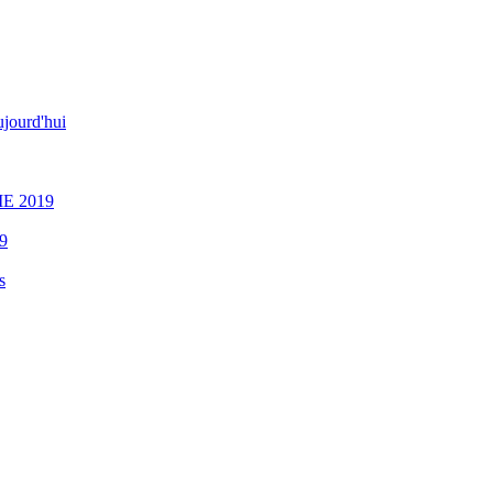
jourd'hui
E 2019
9
s